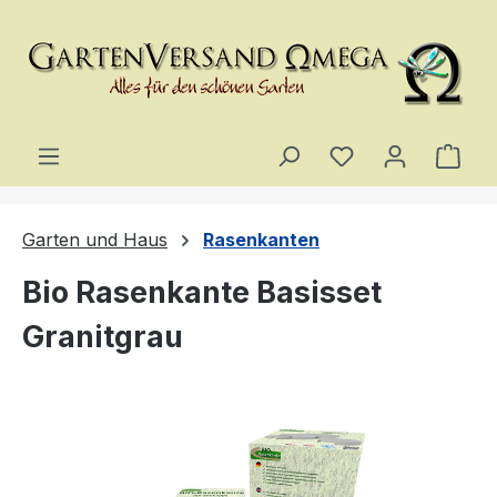
Zum Hauptinhalt springen
Du hast 0 Produ
Ware
Garten und Haus
Rasenkanten
Bio Rasenkante Basisset
Granitgrau
Bildergalerie überspringen