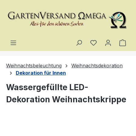
Zum Hauptinhalt springen
Du hast 0 Produ
Ware
Weihnachtsbeleuchtung
Weihnachtsdekoration
Dekoration für Innen
Wassergefüllte LED-
Dekoration Weihnachtskrippe
Bildergalerie überspringen