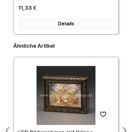
Regulärer Preis:
11,33 €
Details
Produktgalerie überspringen
Ähnliche Artikel