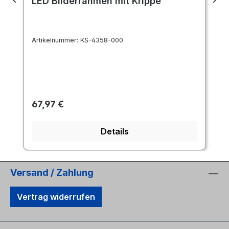
LED Bilderrahmen mit Krippe
Artikelnummer:
KS-4358-000
Regulärer Preis:
67,97 €
Details
Versand / Zahlung
Vertrag widerrufen