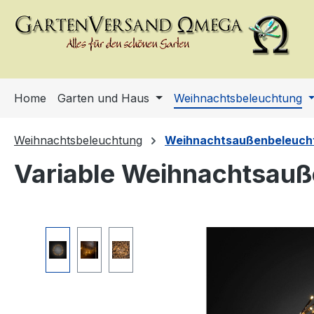
m Hauptinhalt springen
Zur Suche springen
Zur Hauptnavigation springen
Home
Garten und Haus
Weihnachtsbeleuchtung
Weihnachtsbeleuchtung
Weihnachtsaußenbeleuch
Variable Weihnachtsauß
Bildergalerie überspringen