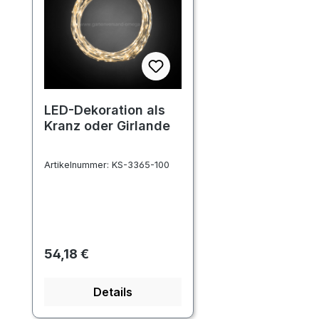
LED-Dekoration als
Kranz oder Girlande
Artikelnummer:
KS-3365-100
Regulärer Preis:
54,18 €
Details