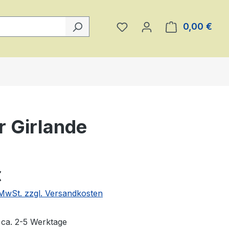
Du hast 0 Produkte auf 
0,00 €
Ware
 Girlande
eis:
€
. MwSt. zzgl. Versandkosten
t ca. 2-5 Werktage