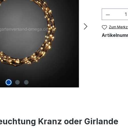
Produkt
Zum Merkze
Artikelnum
euchtung Kranz oder Girlande