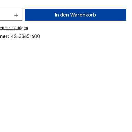
 Anzahl: Gib den gewünschten Wert ein 
In den Warenkorb
ttel hinzufügen
mer:
KS-3365-600