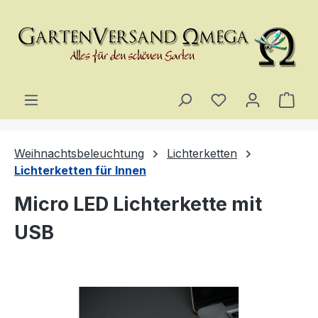
Zum Hauptinhalt springen
Du hast 0 Produ
Ware
Weihnachtsbeleuchtung
Lichterketten
Lichterketten für Innen
Micro LED Lichterkette mit
USB
Bildergalerie überspringen