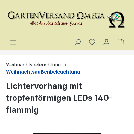
Zum Hauptinhalt springen
Du hast 0 Produ
Ware
Weihnachtsbeleuchtung
Weihnachtsaußenbeleuchtung
Lichtervorhang mit
tropfenförmigen LEDs 140-
flammig