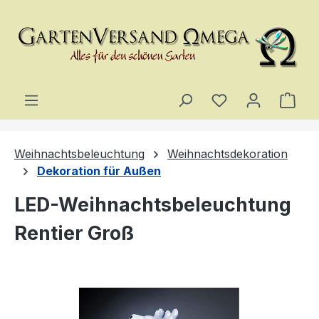
Zum Hauptinhalt springen
Du hast 0 Produ
Ware
Weihnachtsbeleuchtung
Weihnachtsdekoration
Dekoration für Außen
LED-Weihnachtsbeleuchtung
Rentier Groß
Bildergalerie überspringen