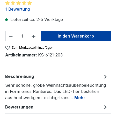
Durchschnittliche Bewertung von 5 von 5 Sternen
1 Bewertung
Lieferzeit ca. 2-5 Werktage
Produkt Anzahl: Gib den gewünschten We
In den Warenkorb
Zum Merkzettel hinzufügen
Artikelnummer:
KS-6121-203
Beschreibung
Sehr schöne, große Weihnachtsaußenbeleuchtung
in Form eines Rentieres. Das LED-Tier bestehen
aus hochwertigem, milchig-trans…
Mehr
Bewertungen