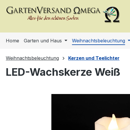
m Hauptinhalt springen
Zur Suche springen
Zur Hauptnavigation springen
Home
Garten und Haus
Weihnachtsbeleuchtung
Weihnachtsbeleuchtung
Kerzen und Teelichter
LED-Wachskerze Weiß
Bildergalerie überspringen