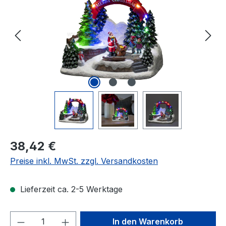
Regulärer Preis:
38,42 €
Preise inkl. MwSt. zzgl. Versandkosten
Lieferzeit ca. 2-5 Werktage
Produkt Anzahl: Gib den gewünschten We
In den Warenkorb