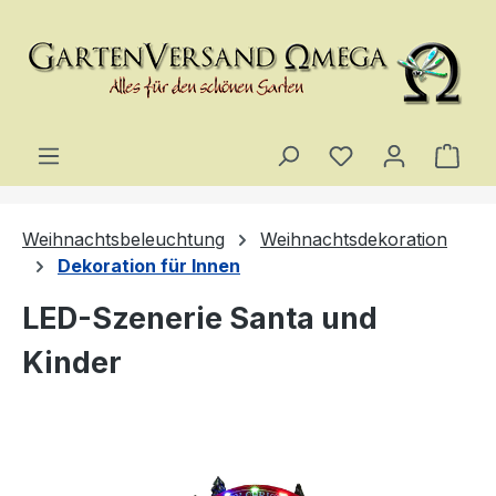
Zum Hauptinhalt springen
Du hast 0 Produ
Ware
Weihnachtsbeleuchtung
Weihnachtsdekoration
Dekoration für Innen
LED-Szenerie Santa und
Kinder
Bildergalerie überspringen