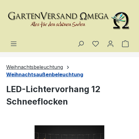
Zum Hauptinhalt springen
Du hast 0 Produ
Ware
Weihnachtsbeleuchtung
Weihnachtsaußenbeleuchtung
LED-Lichtervorhang 12
Schneeflocken
Bildergalerie überspringen