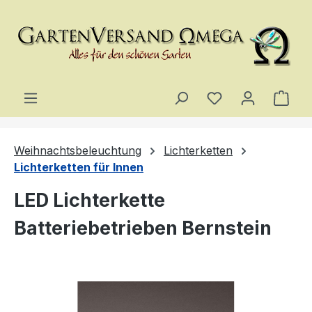
Zum Hauptinhalt springen
Du hast 0 Produ
Ware
Weihnachtsbeleuchtung
Lichterketten
Lichterketten für Innen
LED Lichterkette
Batteriebetrieben Bernstein
Bildergalerie überspringen