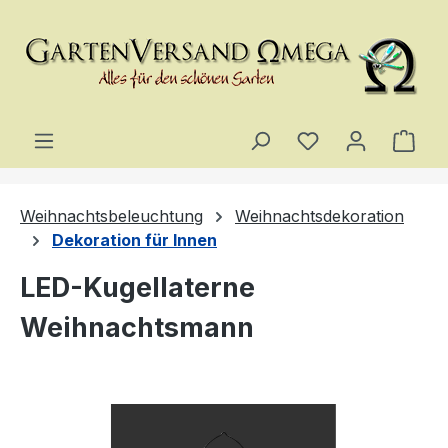
Zum Hauptinhalt springen
Du hast 0 Produ
Ware
Weihnachtsbeleuchtung
Weihnachtsdekoration
Dekoration für Innen
LED-Kugellaterne
Weihnachtsmann
Bildergalerie überspringen