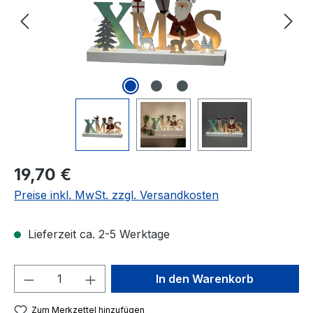
Regulärer Preis:
19,70 €
Preise inkl. MwSt. zzgl. Versandkosten
Lieferzeit ca. 2-5 Werktage
Produkt Anzahl: Gib den gewünschten We
In den Warenkorb
Zum Merkzettel hinzufügen