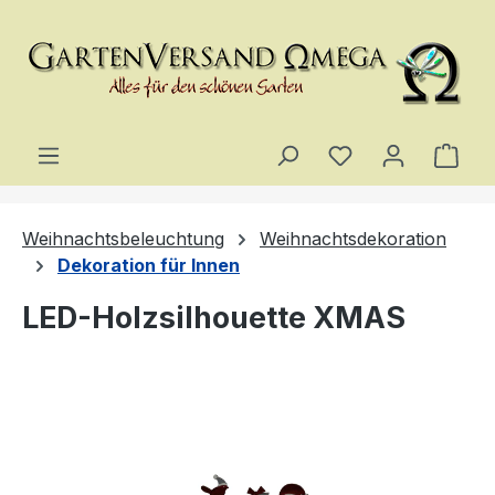
Zum Hauptinhalt springen
Du hast 0 Produ
Ware
Weihnachtsbeleuchtung
Weihnachtsdekoration
Dekoration für Innen
LED-Holzsilhouette XMAS
Bildergalerie überspringen