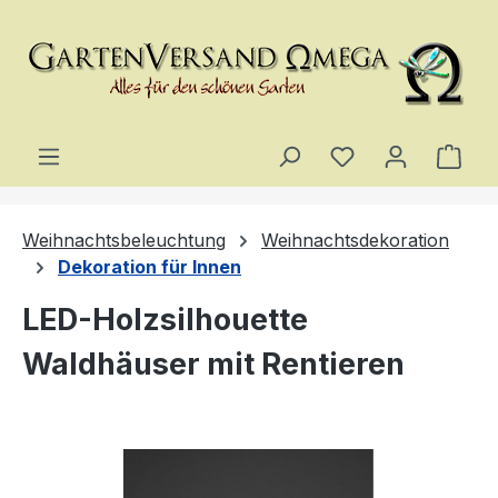
Zum Hauptinhalt springen
Du hast 0 Produ
Ware
Weihnachtsbeleuchtung
Weihnachtsdekoration
Dekoration für Innen
LED-Holzsilhouette
Waldhäuser mit Rentieren
Bildergalerie überspringen