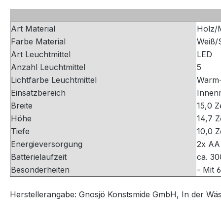
Art Material
Holz/M
Farbe Material
Weiß/
Art Leuchtmittel
LED
Anzahl Leuchtmittel
5
Lichtfarbe Leuchtmittel
Warm
Einsatzbereich
Innen
Breite
15,0 Z
Höhe
14,7 Z
Tiefe
10,0 Z
Energieversorgung
2x AA 
Batterielaufzeit
ca. 3
Besonderheiten
- Mit 
Herstellerangabe: Gnosjö Konstsmide GmbH, In der Wä