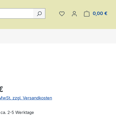
Du hast 0 Produkte auf 
0,00 €
Ware
eis:
€
. MwSt. zzgl. Versandkosten
t ca. 2-5 Werktage