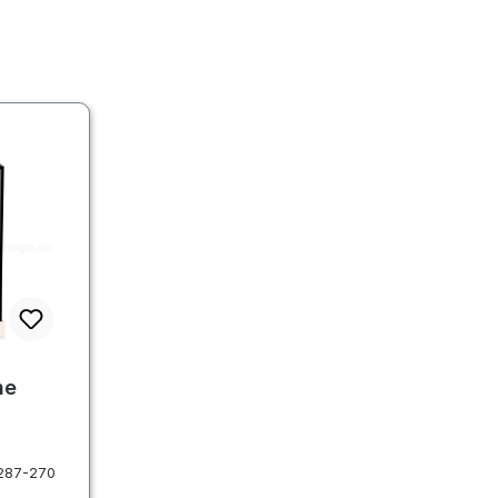
ne
287-270