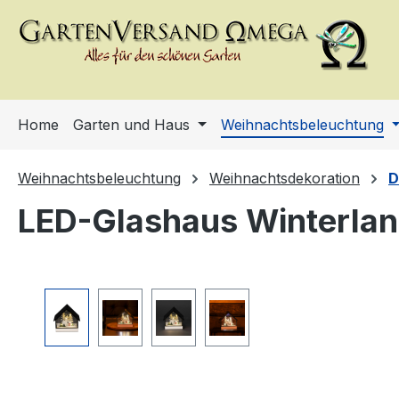
m Hauptinhalt springen
Zur Suche springen
Zur Hauptnavigation springen
Home
Garten und Haus
Weihnachtsbeleuchtung
Weihnachtsbeleuchtung
Weihnachtsdekoration
D
LED-Glashaus Winterla
Bildergalerie überspringen