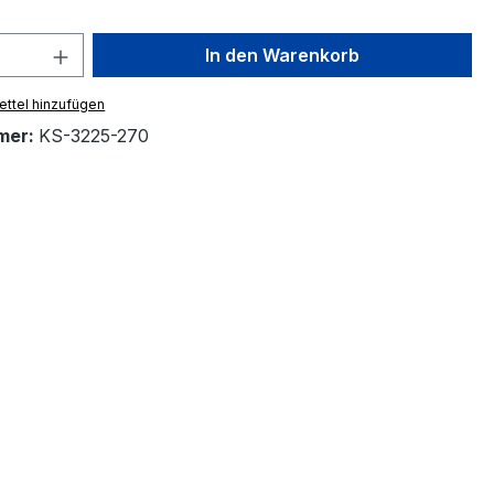
 Anzahl: Gib den gewünschten Wert ein 
In den Warenkorb
ttel hinzufügen
mer:
KS-3225-270