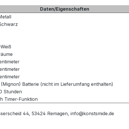
Daten/Eigenschaften
etall
Schwarz
-Weiß
räume
entimeter
entimeter
entimeter
(Mignon) Batterie (nicht im Lieferumfang enthalten)
00 Stunden
6h Timer-Funktion
sserscheid 44, 53424 Remagen, info@konstsmide.de