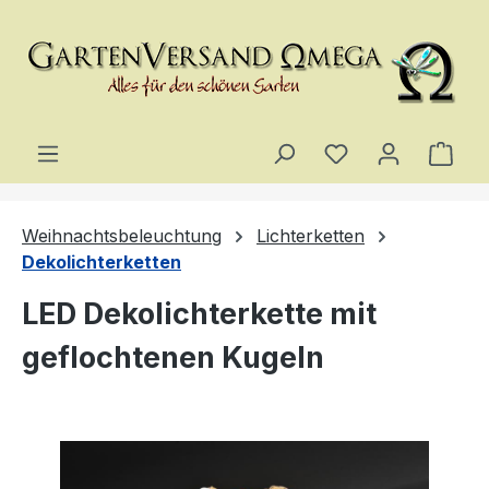
Zum Hauptinhalt springen
Du hast 0 Produ
Ware
Weihnachtsbeleuchtung
Lichterketten
Dekolichterketten
LED Dekolichterkette mit
geflochtenen Kugeln
Bildergalerie überspringen