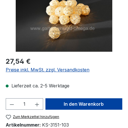
Regulärer Preis:
27,54 €
Preise inkl. MwSt. zzgl. Versandkosten
Lieferzeit ca. 2-5 Werktage
Produkt Anzahl: Gib den gewünschten We
In den Warenkorb
Zum Merkzettel hinzufügen
Artikelnummer:
KS-3151-103