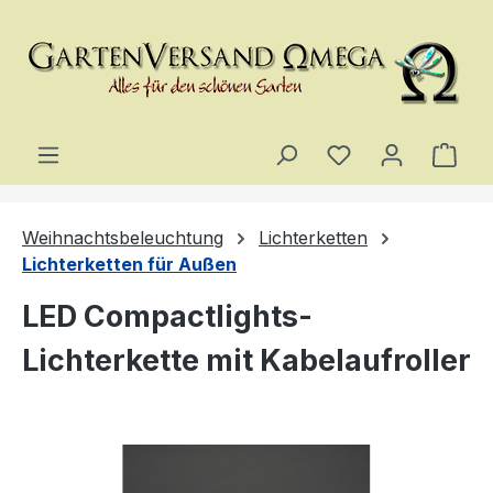
Zum Hauptinhalt springen
Du hast 0 Produ
Ware
Weihnachtsbeleuchtung
Lichterketten
Lichterketten für Außen
LED Compactlights-
Lichterkette mit Kabelaufroller
Bildergalerie überspringen