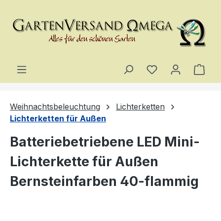
Zum Hauptinhalt springen
Du hast 0 Produ
Ware
Weihnachtsbeleuchtung
Lichterketten
Lichterketten für Außen
Batteriebetriebene LED Mini-
Lichterkette für Außen
Bernsteinfarben 40-flammig